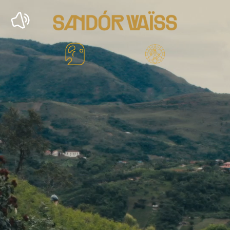
SANDÓR Waïss